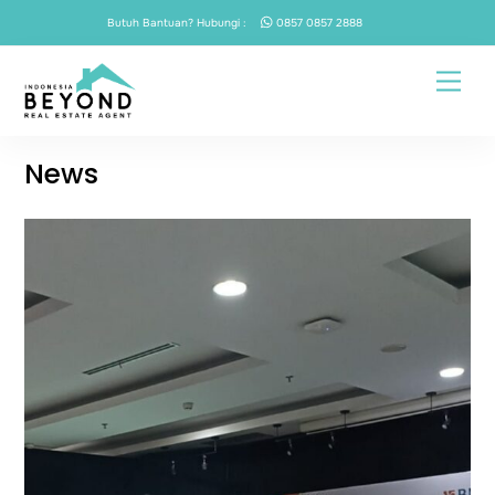
Skip
Butuh Bantuan? Hubungi :
0857 0857 2888
to
content
Men
News