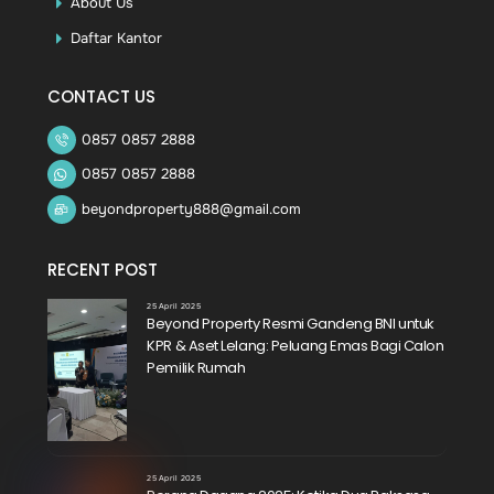
About Us
Daftar Kantor
CONTACT US
0857 0857 2888
0857 0857 2888
beyondproperty888@gmail.com
RECENT POST
25 April 2025
Beyond Property Resmi Gandeng BNI untuk
KPR & Aset Lelang: Peluang Emas Bagi Calon
Pemilik Rumah
25 April 2025