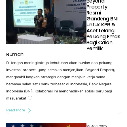
Beyond
Property
Resmi
Gandeng BNI
untuk KPR &
Aset Lelang:
Peluang Emas
Bagi Calon
Pemilik
Rumah
Di tengah meningkatnya kebutuhan akan hunian dan peluang
investasi properti yang semakin menjanjikan, Beyond Property
mengambil langkah strategis dengan menjalin kerja sama
bersama salah satu bank terbesar di Indonesia, Bank Negara
Indonesia (BNI). Kolaborasi ini menghadirkan solusi baru bagi
masyarakat […]
Read More
25 April 2025