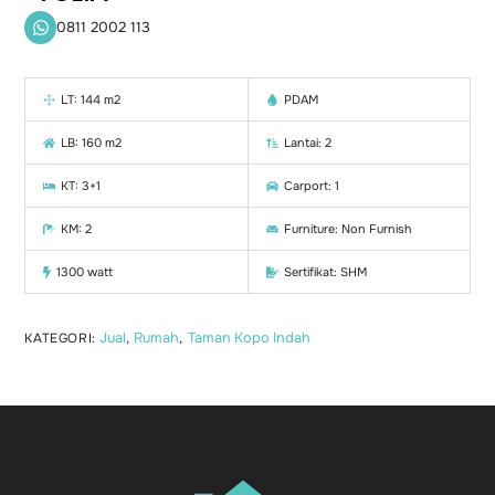
0811 2002 113
LT: 144 m2
PDAM
LB: 160 m2
Lantai: 2
KT: 3+1
Carport: 1
KM: 2
Furniture: Non Furnish
1300 watt
Sertifikat: SHM
Jual
Rumah
Taman Kopo Indah
KATEGORI:
,
,
Back