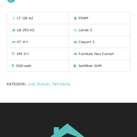
LT: 126 m2
PDAM
LB: 250 m2
Lantai: 3
KT: 4+1
Carport: 2
KM: 3+1
Furniture: Non Furnish
1300 watt
Sertifikat: SHM
Jual
Rumah
Setraduta
KATEGORI:
,
,
Back
To