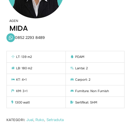
AGEN
MIDA
0852 2293 8489
LT: 139 m2
PDAM
LB: 180 m2
Lantai: 2
KT: 4+1
Carport: 2
KM: 3+1
Furniture: Non Furnish
1300 watt
Sertifikat: SHM
Jual
Ruko
Setraduta
KATEGORI:
,
,