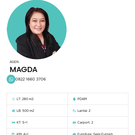
AGEN
MAGDA
0822 1660 3706
LT: 280 m2
PDAM
LB: 500 m2
Lantai: 2
KT: 5+1
Carport: 2
KM: 4+1
Furniture: Semi Furnish