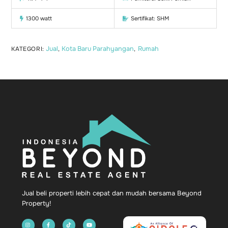
1300 watt
Sertifikat: SHM
Jual
Kota Baru Parahyangan
Rumah
KATEGORI:
,
,
Back
To
Top
Jual beli properti lebih cepat dan mudah bersama Beyond
Property!