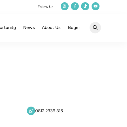
Follow Us
ortunity
News
About Us
Buyer
0812 2339 315
Z