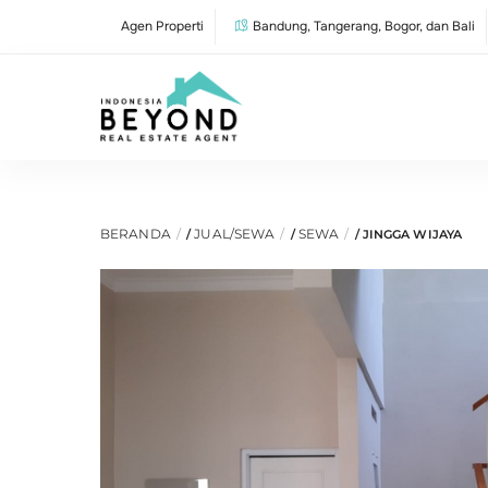
Skip
Agen Properti
Bandung, Tangerang, Bogor, dan Bali
to
content
BERANDA
JUAL/SEWA
SEWA
/
/
/ JINGGA WIJAYA