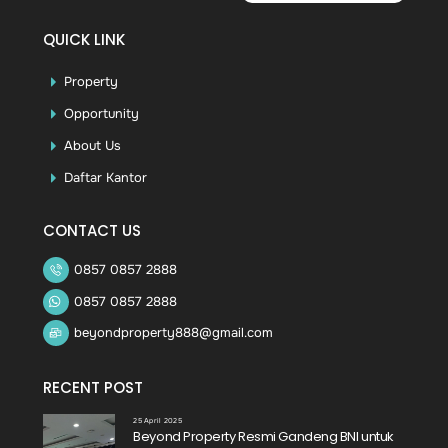
QUICK LINK
Property
Opportunity
About Us
Daftar Kantor
CONTACT US
0857 0857 2888
0857 0857 2888
beyondproperty888@gmail.com
RECENT POST
25 April 2025
Beyond Property Resmi Gandeng BNI untuk