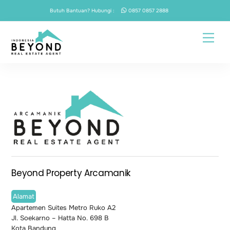
Skip
Butuh Bantuan? Hubungi :
0857 0857 2888
to
content
Men
Beyond Property Arcamanik
Alamat
Apartemen Suites Metro Ruko A2
Jl. Soekarno – Hatta No. 698 B
Kota Bandung