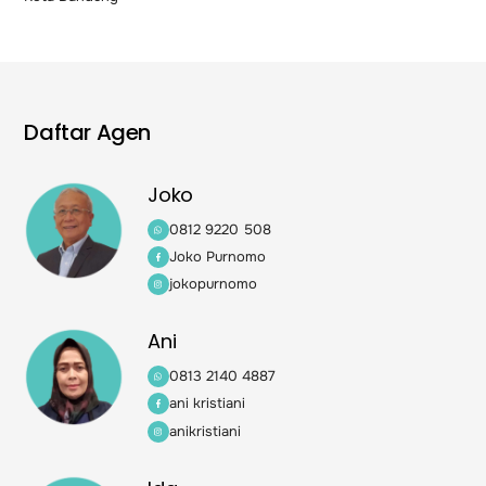
Daftar Agen
Joko
0812 9220 508
Joko Purnomo
jokopurnomo
Ani
0813 2140 4887
ani kristiani
anikristiani