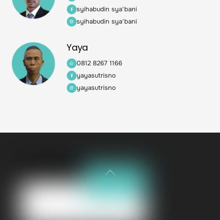
syihabudin sya'bani
syihabudin sya'bani
Yaya
0812 8267 1166
yayasutrisno
yayasutrisno
Back
To
Top