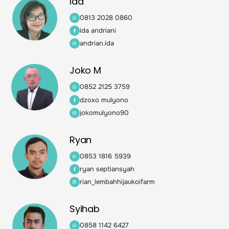
Ida
0813 2028 0860
ida andriani
andrian.ida
Joko M
0852 2125 3759
dzoxo mulyono
jokomulyono90
Ryan
0853 1816 5939
ryan septiansyah
rian_lembahhijaukoifarm
Syihab
0858 1142 6427