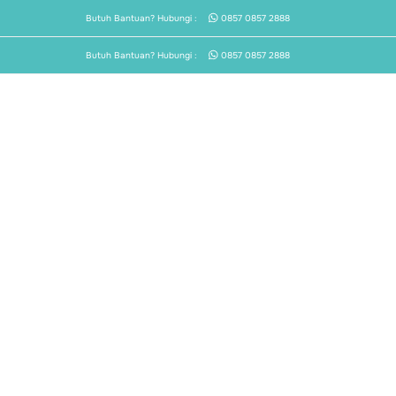
Skip
Butuh Bantuan? Hubungi :
0857 0857 2888
to
content
Butuh Bantuan? Hubungi :
0857 0857 2888